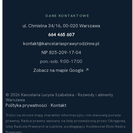
DANE KONTAKTOWE
ul. Chmielna 34/16, 00-020 Warszawa
664 465 607
kontakt@kancelariasprawyrodzinne.pl
NIP 825-209-17-04
pon.-sob. 9:00-17:00
Zobacz na mapie Google ↗
© 2026 Kancelaria Lucyna Szabelska - Rozwody i alimenty
Warszawa
Polityka prywatności
Kontakt
·
Treści na stronie mają charakter informacyjny i nie stanowią porady
prawnej. Radca prawny wpisany na listę prowadzoną przez Okręgową
Izbę Radców Prawnych w Lublinie, podlegający Kodeksowi Etyki Radcy
Prawnego.